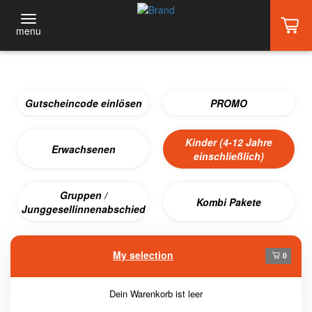
menu
Gutscheincode einlösen
PROMO
Kinder (4-12 Jahre
Erwachsenen
einschließlich)
Gruppen /
Kombi Pakete
Junggesellinnenabschied
My selection
0
Dein Warenkorb ist leer