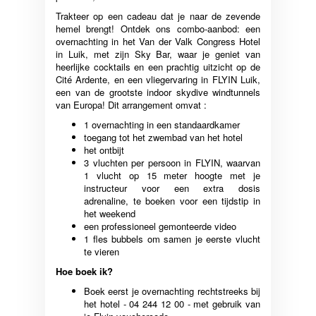
Trakteer op een cadeau dat je naar de zevende
hemel brengt! Ontdek ons combo-aanbod: een
overnachting in het Van der Valk Congress Hotel
in Luik, met zijn Sky Bar, waar je geniet van
heerlijke cocktails en een prachtig uitzicht op de
Cité Ardente, en een vliegervaring in FLYIN Luik,
een van de grootste indoor skydive windtunnels
van Europa! Dit arrangement omvat :
1 overnachting in een standaardkamer
toegang tot het zwembad van het hotel
het ontbijt
3 vluchten per persoon in FLYIN, waarvan
1 vlucht op 15 meter hoogte met je
instructeur voor een extra dosis
adrenaline, te boeken voor een tijdstip in
het weekend
een professioneel gemonteerde video
1 fles bubbels om samen je eerste vlucht
te vieren
Hoe boek ik?
Boek eerst je overnachting rechtstreeks bij
het hotel - 04 244 12 00 - met gebruik van