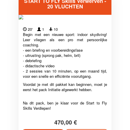
START TO FLY Skills Verwerven -
20 VLUCHTEN
20'
1
10
Begin met een nieuwe sport: indoor skydiving!
Leer vliegen als een pro met persoonlijke
coaching.
- een briefing en voorbereidingsfase
- uitrusting (sprong pak, helm, bril)
- debriefing
- didactische video
- 2 sessies van 10 minuten, op een maand tijd,
voor een snelle en efficiënte vooruitgang.
Voordat je met dit pakket kan beginnen, moet je
eerst het pack Initiatie afgewerkt hebben.
Na dit pack, ben je klaar voor de Start to Fly
Skills Verdiepen!
470,00 €