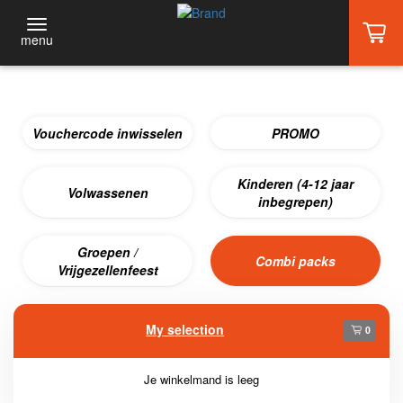
menu
Vouchercode inwisselen
PROMO
Kinderen (4-12 jaar
Volwassenen
inbegrepen)
Groepen /
Combi packs
Vrijgezellenfeest
My selection
0
Je winkelmand is leeg