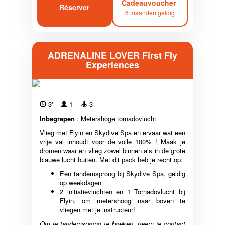
Cadeauvoucher
Réserver
6 maanden geldig
ADRENALINE LOVER First Fly
Experiences
3'
1
3
Inbegrepen
: Metershoge tornadovlucht
Vlieg met Flyin en Skydive Spa en ervaar wat een
vrije val inhoudt voor de volle 100% ! Maak je
dromen waar en vlieg zowel binnen als in de grote
blauwe lucht buiten. Met dit pack heb je recht op:
Een tandemsprong bij Skydive Spa, geldig
op weekdagen
2 initiatievluchten en 1 Tornadovlucht bij
Flyin, om metershoog naar boven te
vliegen met je instructeur!
Om je tandemsprong te boeken, neem je contact