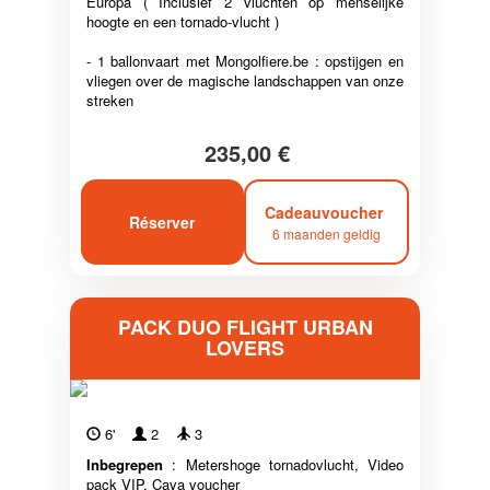
Europa ( Inclusief 2 vluchten op menselijke
hoogte en een tornado-vlucht )
- 1 ballonvaart met Mongolfiere.be : opstijgen en
vliegen over de magische landschappen van onze
streken
235,00 €
Cadeauvoucher
Réserver
6 maanden geldig
PACK DUO FLIGHT URBAN
LOVERS
6'
2
3
Inbegrepen
: Metershoge tornadovlucht, Video
pack VIP, Cava voucher